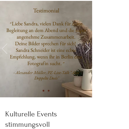
Testimonial
״Liebe Sandra, vielen Dank für deine
Begleitung an dem Abend und die super
angenehme Zusammenarbeit.
Deine Bilder sprechen für sich!
Sandra Schneider ist eine echte
Empfehlung, wenn ihr in Berlin eine
Fotografin sucht.
״
- Alexander Müller, PZ-Live-Talk "Alex'
Doppelte Dosis"
Kulturelle Events
stimmungsvoll