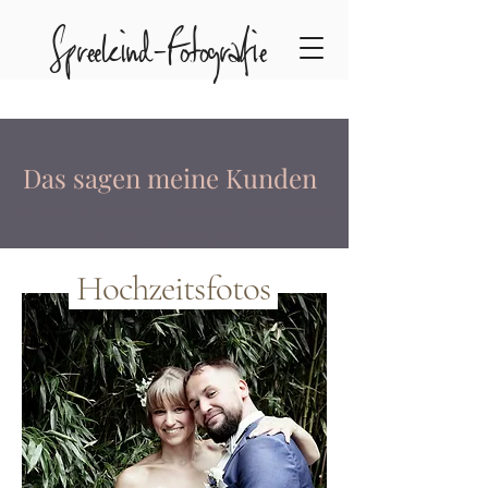
Spreekind-Fotografie
Das sagen meine Kunden
Babyfotos, Familienfotos, Hochzeitsfotos, Künstlerportrai
ts
und Businessportraits Berlin
Hochzeitsfotos