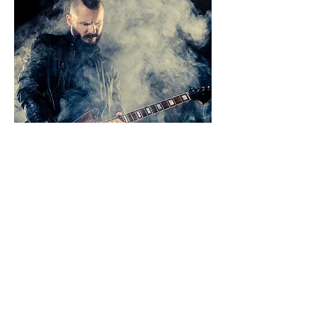
"Die Fotos haben genau den Vibe, den
ich mit meiner
Musik rüberbringen will."
Als Musiker brauche ich eine
gewisse Atmosphäre: Licht, Nebel,
Sound, und das nicht zu leise…