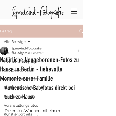
Spreekind-Fotografie
Beitrag
Alle Beiträge
Spreekind-Fotografie
Alle Beiträge
10. Feb.
2 Min. Lesezeit
Natürliche Neugeborenen-Fotos zu
Hochzeitsfotografie
Hause in Berlin - liebevolle
Babybauchfotos
Momente eurer Familie
Neugeborenenfotos
Authentische Babyfotos direkt bei 
Familienfotografie
euch zu Hause 
Businessfotografie
Veranstaltungsfotos
Die ersten Wochen mit einem 
Künstlerportraits